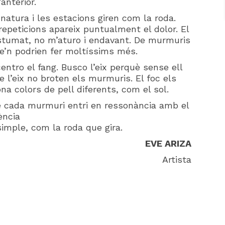
anterior.
 natura i les estacions giren com la roda.
repeticions apareix puntualment el dolor. El
stumat, no m’aturo i endavant. De murmuris
se’n podrien fer moltíssims més.
centro el fang. Busco l’eix perquè sense ell
 l’eix no broten els murmuris. El foc els
óna colors de pell diferents, com el sol.
e cada murmuri entri en ressonància amb el
ència
simple, com la roda que gira.
EVE ARIZA
Artista