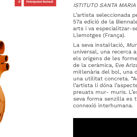
ISTITUTO SANTA MARIA
L’artista seleccionada p
57a edició de la Biennale
arts i va especialitzar-
Llemotges (França).
La seva instal·lació,
Mur
universal, una recerca a
els orígens de les form
de la ceràmica, Eve Ariz
mil·lenària del bol, un
una utilitat concreta. “
l’artista li dóna l’aspe
preuats mur- muris. L’ess
seva forma senzilla es 
connexió interhumana.