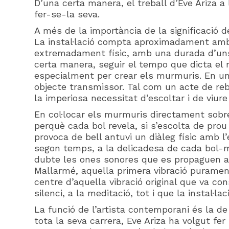
D’una certa manera, el treball d’Eve Ariza a 
fer-se-la seva.
A més de la importància de la significació de
La instal·lació compta aproximadament amb n
extremadament físic, amb una durada d’uns 
certa manera, seguir el tempo que dicta el ma
especialment per crear els murmuris. En un
objecte transmissor. Tal com un acte de rebe
la imperiosa necessitat d’escoltar i de viure 
En col·locar els murmuris directament sobre 
perquè cada bol revela, si s’escolta de prou 
provoca de bell antuvi un diàleg físic amb 
segon temps, a la delicadesa de cada bol-m
dubte les ones sonores que es propaguen a l
Mallarmé, aquella primera vibració purament
centre d’aquella vibració original que va con
silenci, a la meditació, tot i que la instal·la
La funció de l’artista contemporani és la de
tota la seva carrera, Eve Ariza ha volgut fe