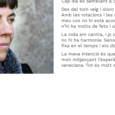
Cap dia és semblant a l’
Des del torn veig i oloro
Amb les rotacions i les 
meu cos no hi està aco
n’hi ha molts de fets i 
La roda em centra, i jo 
no hi ha harmonia. Sense
fixa en el temps i els d
La meva intenció és qu
món mitjançant l’experi
veneciana. Tot és molt 