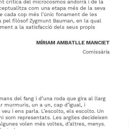
t crítica del microcosmos andorrà i de la
nceptualitza com una etapa més de la seva
-se cada cop més l’únic fonament de les
ta pel filòsof Zygmunt Bauman, en la qual
ement a la satisfacció dels seus propis
MÍRIAM AMBATLLE MANCIET
Comissària
ans del fang i d’una roda que gira al llarg
 murmuris, un a un, cap d’igual, i
 veu i ens parla. L’escolto, els escolto. Un
s hi som representats. Les argiles decideixen
 Algunes volen més voltes, d’altres, menys.