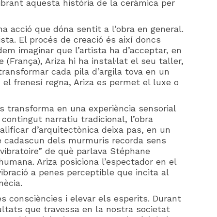
librant aquesta història de la ceràmica per
una acció que dóna sentit a l’obra en general.
sta. El procés de creació és així doncs
em imaginar que l’artista ha d’acceptar, en
rança), Ariza hi ha instal·lat el seu taller,
ransformar cada pila d’argila tova en un
 el frenesí regna, Ariza es permet el luxe o
 es transforma en una experiència sensorial
contingut narratiu tradicional, l’obra
lificar d’arquitectònica deixa pas, en un
 de cadascun dels murmuris recorda sens
 vibratoire” de què parlava Stéphane
humana. Ariza posiciona l’espectador en el
vibració a penes perceptible que incita al
nècia.
s consciències i elevar els esperits. Durant
cultats que travessa en la nostra societat