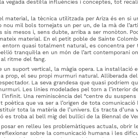
la vegada destil·la influències i conceptes, tot reca
l material, la tècnica utilitzada per Ariza és en si 
ou mil bols tornejats un per un, de la mà de l’arti
sis mesos i, sens dubte, arriba a ser monòton. Pod
teix material. En el petit poble de Sainte Colombe (F
 entorn quasi totalment natural, es concentra per t
l·lió tranquil·la en un món de l’art contemporani on
al ritme del fang.
un suport vertical, la màgia opera. La instal·lació
a prop, el seu propi murmuri natural. Alliberada del 
l’espectador. La seva grandesa que quasi podríem qua
urmuri. Les línies modelades pel torn a l’interior
’infinit. Una reminiscència del “centre du suspens
 poètica que va ser a l’origen de tota comunicació 
stituir tota la matèria de l’univers. Es tracta d’una 
ció es troba al bell mig del bullici de la Biennal de Ve
 posar en relleu les problemàtiques actuals, obrir le
r reflexionar sobre la comunicació humana i les difi