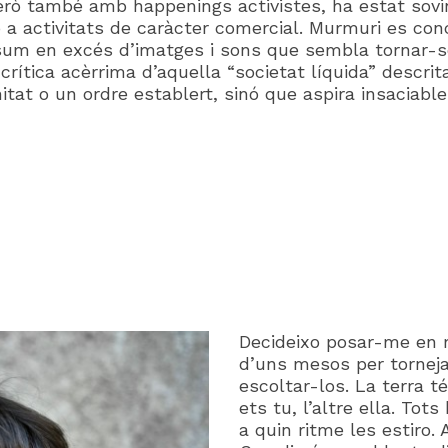
erò també amb happenings activistes, ha estat sovin
 a activitats de caràcter comercial. Murmuri es co
 consum en excés d’imatges i sons que sembla tornar
crítica acèrrima d’aquella “societat líquida” descri
nitat o un ordre establert, sinó que aspira insaciabl
Decideixo posar-me en m
d’uns mesos per tornejar
escoltar-los. La terra té
ets tu, l’altre ella. Tot
a quin ritme les estiro.