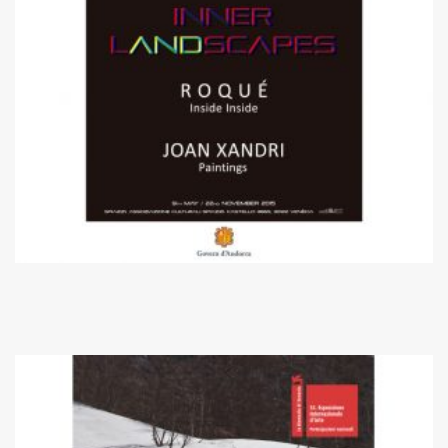
2015
56a edició –
Paisatges interiors
Joan Xandri i Roqué