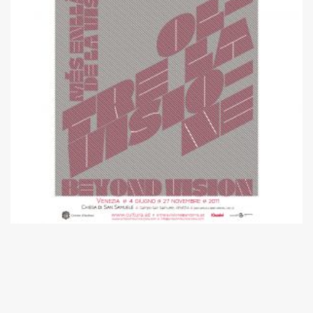
2011
54a edició –
Més enllà de la visió
Helena Guàrdia i Francisco Sánchez