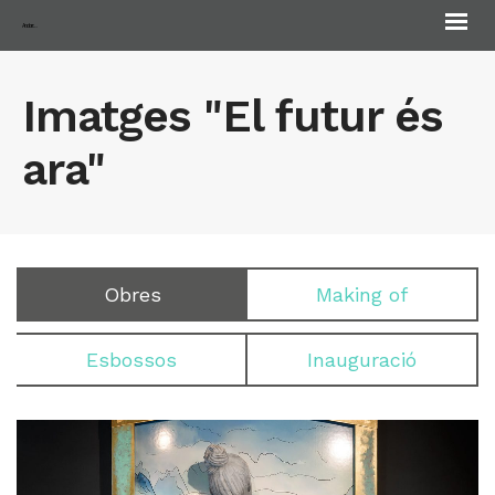
Andorra Biennale
Imatges "El futur és
ara"
Obres
Making of
Esbossos
Inauguració